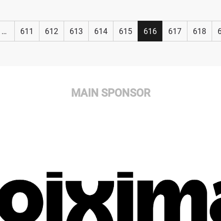
…
611
612
613
614
615
616
617
618
MAIN SPONSOR