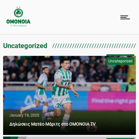
January 30, 2026
Οι ώρες έναρξης των αγώνων με την HNK RIJEKA
Uncategorized
Uncategorized
Uncategorized
January 19, 2025
Δηλώσεις Ματέο Μάριτς στο OMONOIA TV