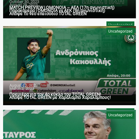
October 30, 2023
August 28, 2023
MATCH PREVIEW | OMONOIA – ΑΕΛ (17η αγωνιστική)
Παρακάμερα | ΟΜΟΝΟΙΑ vs ΑΕΚ (9η αγωνιστική)
Απόψε το νέο επεισόδιο TOTAL GREEN
Uncategorized
Uncategorized
Uncategorized
August 22, 2023
March 2, 2023
Πρεμιέρα για τον 4ο κύκλο του TOTAL GREEN!
Απόψε TOTAL GREEN με Χαράλαμπο Χαραλάμπους!
Uncategorized
Uncategorized