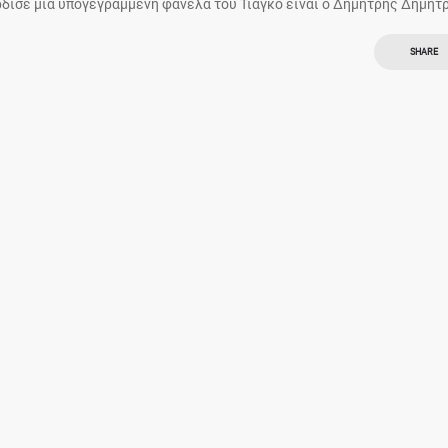
δισε μια υπογεγραμμένη φανέλα του Τιάγκο είναι ο Δημήτρης Δημητρ
SHARE