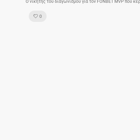
Ο νικητής του διαγωνισμού για τον FONBET MVP που κέρ
Like!
0