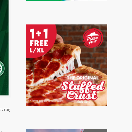
οντας