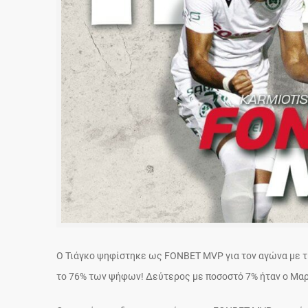
Ο Τιάγκο ψηφίστηκε ως FONBET MVP για τον αγώνα με 
το 76% των ψήφων! Δεύτερος με ποσοστό 7% ήταν ο Μαρ