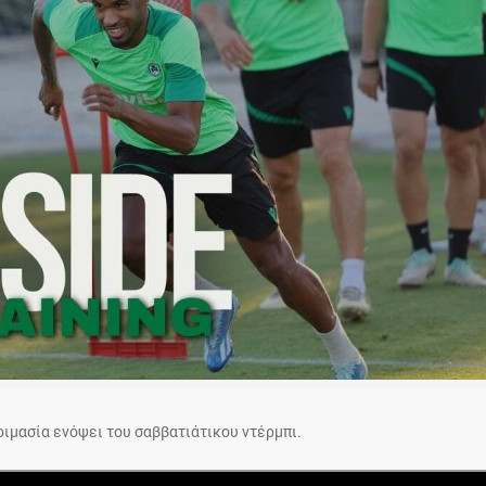
οιμασία ενόψει του σαββατιάτικου ντέρμπι.