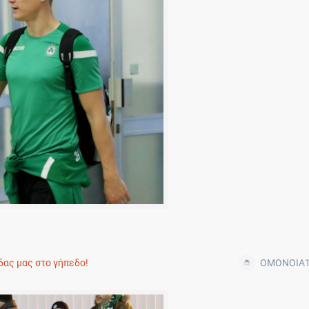
OMONOIA1
δας μας στο γήπεδο!