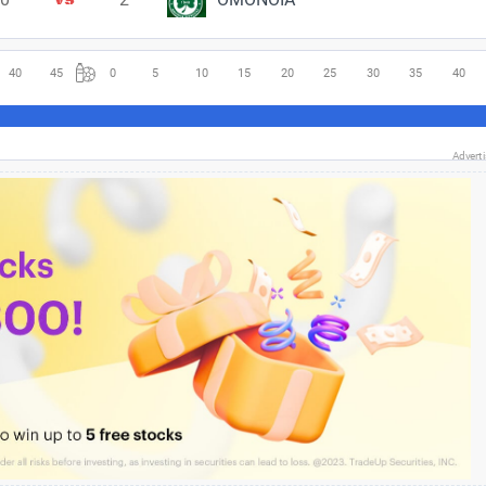
40
45
0
5
10
15
20
25
30
35
40
Advert