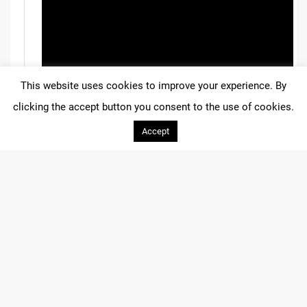
This website uses cookies to improve your experience. By
clicking the accept button you consent to the use of cookies.
Accept
0
Μετράμε αντίστροφα για την έναρξη του
5
αγώνα.
years
ago