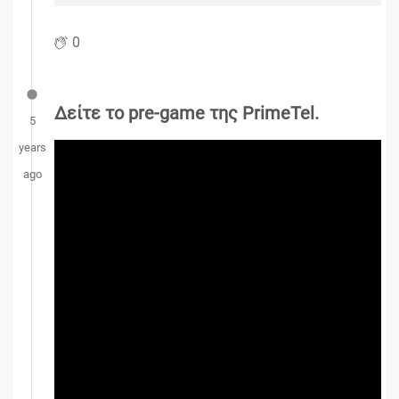
0
Δείτε το pre-game της PrimeTel.
5
years
ago