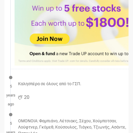
Καλησπέρα σε όλους από το ΓΣΠ.
5
years
20
ago
OMONOIA: Φαμπιάνο, Λέτσιακς, Σέχου, Χούμποτσαν,
5
Λούφτνερ, Γκόμεθ, Κούσουλος, Τιάγκο, Τζιωνής, Ασάντε,
years