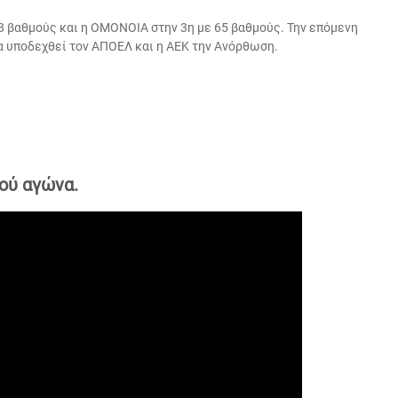
68 βαθμούς και η ΟΜΟΝΟΙΑ στην 3η με 65 βαθμούς. Την επόμενη
α υποδεχθεί τον ΑΠΟΕΛ και η ΑΕΚ την Ανόρθωση.
ού αγώνα.