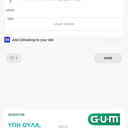
4
years
ago
LOAD MORE
Add 24liveblog to your site
Like!
1
SHARE