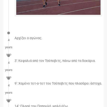
Αρχίζει ο αγώνας.
4
years
ago
3': Κεφαλιά από τον Τσέποβιτς, πάνω από τα δοκάρια.
4
years
ago
9': Χαμένο τετ-α-τετ του Τσέποβιτς που πλασάρει άστοχα.
4
years
ago
14': Πλασέ του Παπουλή, ψηλά έξω.