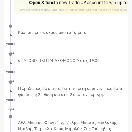
Καλησπέρα σε όλους από το Τσίρειο.
4
years
ago
6η ΑΓΩΝΙΣΤΙΚΗ | ΑΕΛ - ΟΜΟΝΟΙΑ στις 19:00.
4
years
ago
H oμάδα μας θα επιδιώξει την τρίτη σερί νίκη που θα τη
4
φέρει στη 2η θέση και στο -2 από τον κορυφή.
years
ago
ΑΕΛ: Μπέκερ, Φραντζής, Τζάλμα, Μπάστο, Μπιλοβάρ,
4
Νταβόρ, Τσιμπόλα, Κασά, Μιραλάς, Σις, Τσέποβιτς