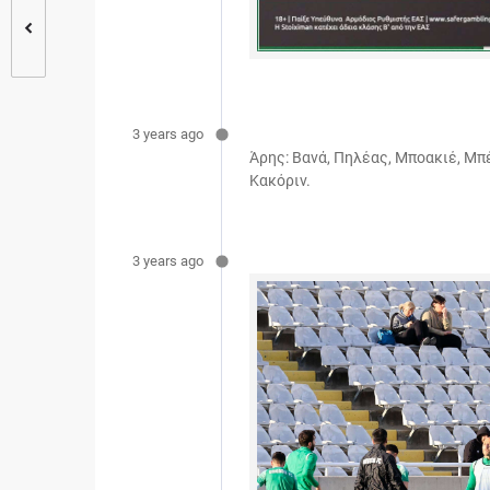
3 years ago
Άρης: Bανά, Πηλέας, Μποακιέ, Μπέ
Κακόριν.
3 years ago