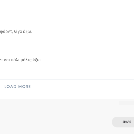
ιφάρντ, λίγο έξω.
τ και πάλι μόλις έξω.
LOAD MORE
SHARE