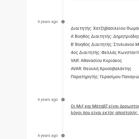
4 years ago
Διαιτητής: Χατζηβασιλείου Θωμά
Α' Βοηθός Διαιτητής: Δημητριάδη
Β' Βοηθός Διαιτητής: Στυλιανού 
4ος Διαιτητής: Φελλάς Κωνσταντ
VAR: Αθανασίου Κυριάκος
AVAR: Θεουλή Χρυσοβαλάντης
Παρατηρητής: Γερασίμου Παναγι
4 years ago
Οι Μιξ και Μάταβζ είναι άρρωστοι
λόγοι που είναι εκτός αποστολής.
4 years ago