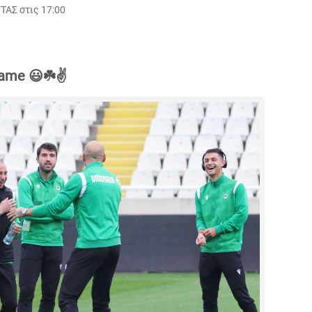
ΤΑΣ στις 17:00
ame 😃☘️✌️