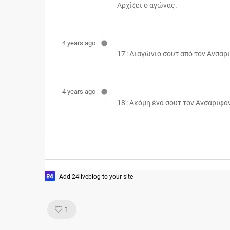
Αρχίζει ο αγώνας.
4 years ago
17': Διαγώνιο σουτ από τον Ανσαρ
4 years ago
18': Aκόμη ένα σουτ τον Ανσαριφάν
Add 24liveblog to your site
Like!
1