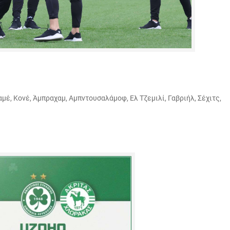
μέ, Κονέ, Άμπραχαμ, Αμπντουσαλάμοφ, Ελ Τζεμιλί, Γαβριήλ, Σέχιτς,