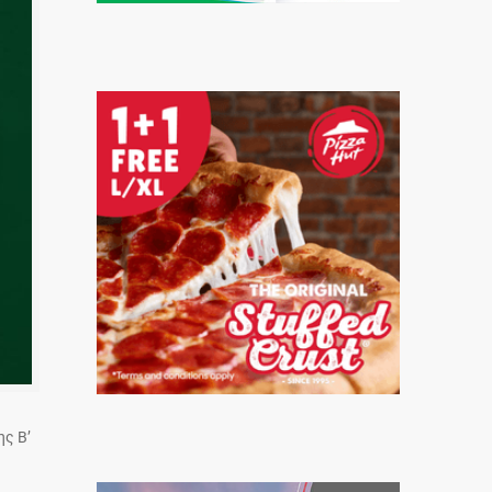
ης Β’