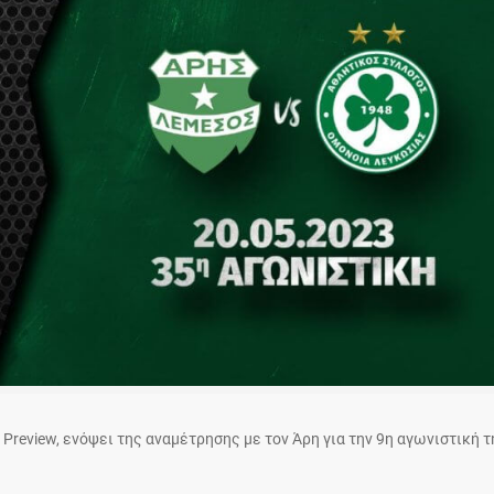
review, ενόψει της αναμέτρησης με τον Άρη για την 9η αγωνιστική τ