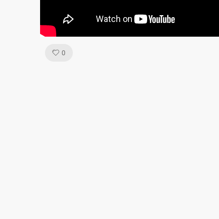
Like!
0