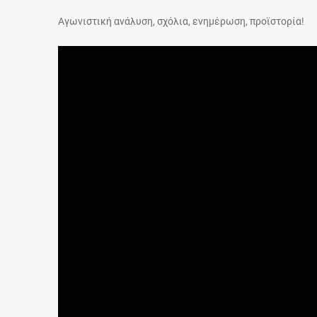
Αγωνιστική ανάλυση, σχόλια, ενημέρωση, προϊστορία!