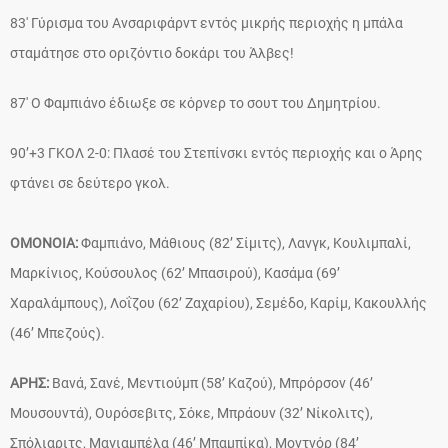
83′ Γύρισμα του Ανσαριφάρντ εντός μικρής περιοχής η μπάλα
σταμάτησε στο οριζόντιο δοκάρι του Άλβες!
87′ Ο Φαμπιάνο έδιωξε σε κόρνερ το σουτ του Δημητρίου.
90’+3 ΓΚΟΛ 2-0: Πλασέ του Στεπίνσκι εντός περιοχής και ο Άρης
φτάνει σε δεύτερο γκολ.
ΟΜΟΝΟΙΑ:
Φαμπιάνο, Μάθιους (82’ Σίμιτς), Λανγκ, Κουλιμπαλί,
Μαρκίνιος, Κούσουλος (62’ Μπασιρού), Κασάμα (69’
Χαραλάμπους), Λοΐζου (62’ Ζαχαρίου), Σεμέδο, Καρίμ, Κακουλλής
(46’ Μπεζούς).
ΑΡΗΣ:
Βανά, Σανέ, Μεντιούμπ (58’ Καζού), Μπρόρσον (46’
Μουσουντά), Ουρόσεβιτς, Σόκε, Μπράουν (32’ Νίκολιτς),
Σπόλιαριτς, Μαγιαμπέλα (46’ Μπαμπίκα), Μοντνόρ (84’