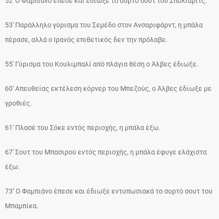
52′ Ο Φαμπιάνο έπεσε και έδιωξε το συρτό σουτ του Σπόλιαριτς.
53′ Παράλληλο γύρισμα του Σεμέδο στον Ανσαριφάρντ, η μπάλα
πέρασε, αλλά ο Ιρανός επιθετικός δεν την πρόλαβε.
55′ Γύρισμα του Κουλιμπαλί από πλάγια θέση ο Άλβες έδιωξε.
60′ Απευθείας εκτέλεση κόρνερ του Μπεζούς, ο Άλβες έδιωξε με
γροθιές.
61′ Πλασέ του Σόκε εντός περιοχής, η μπάλα έξω.
67′ Σουτ του Μπασιρού εντός περιοχής, η μπάλα έφυγε ελάχιστα
έξω.
73’ Ο Φαμπιάνο έπεσε και έδιωξε εντυπωσιακά το συρτό σουτ του
Μπαμπίκα.