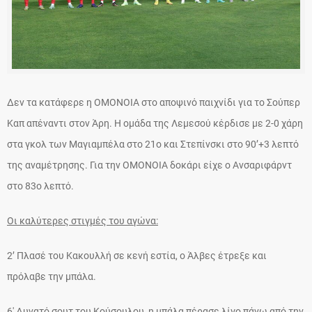
Δεν τα κατάφερε η ΟΜΟΝΟΙΑ στο αποψινό παιχνίδι για το Σούπερ
Καπ απέναντι στον Άρη. Η ομάδα της Λεμεσού κέρδισε με 2-0 χάρη
στα γκολ των Μαγιαμπέλα στο 21ο και Στεπίνσκι στο 90’+3 λεπτό
της αναμέτρησης. Για την ΟΜΟΝΟΙΑ δοκάρι είχε ο Ανσαριφάρντ
στο 83ο λεπτό.
Οι καλύτερες στιγμές του αγώνα:
2’ Πλασέ του Κακουλλή σε κενή εστία, ο Άλβες έτρεξε και
πρόλαβε την μπάλα.
6′ Δυνατό σουτ του Κούσουλου, η μπάλα πέρασε λίγο πάνω από την