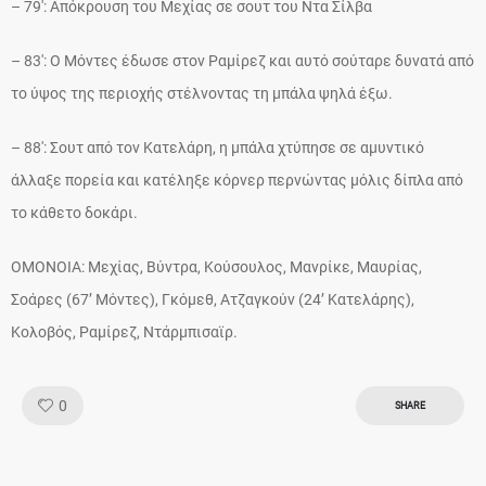
– 79′: Απόκρουση του Μεχίας σε σουτ του Ντα Σίλβα
– 83′: Ο Μόντες έδωσε στον Ραμίρεζ και αυτό σούταρε δυνατά από
το ύψος της περιοχής στέλνοντας τη μπάλα ψηλά έξω.
– 88′: Σουτ από τον Κατελάρη, η μπάλα χτύπησε σε αμυντικό
άλλαξε πορεία και κατέληξε κόρνερ περνώντας μόλις δίπλα από
το κάθετο δοκάρι.
ΟΜΟΝΟΙΑ: Μεχίας, Βύντρα, Κούσουλος, Μανρίκε, Μαυρίας,
Σοάρες (67’ Μόντες), Γκόμεθ, Ατζαγκούν (24’ Κατελάρης),
Κολοβός, Ραμίρεζ, Ντάρμπισαϊρ.
Like!
0
SHARE