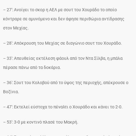
– 27′: Ανοίγει το σκορ η ΑΕΛ με σουτ του Χουράδο το οποίο
κόντραρε σε αμυνόμενο και δεν άφησε περιθώρια αντίδρασης
στον Μεχίας.
– 28′: Απόκρουση του Μεχίας σε διαγώνιο σουτ του Χουράδο.
– 33′: Απευθείας εκτέλεση φάουλ από τον Ντα Σίλβα, η μπάλα
πέρασε πάνω από τα δοκάρια.
– 36′: Σουτ του Κολοβού από το ύψος της περιοχής, απέκρουσε ο
Βοζίνια.
– 47′: Εκτελεί εύστοχα το πέναλτι ο Χουράδο και κάνει το 2-0.
– 53′: 3-0 με κοντινό πλασέ του Μακρή.