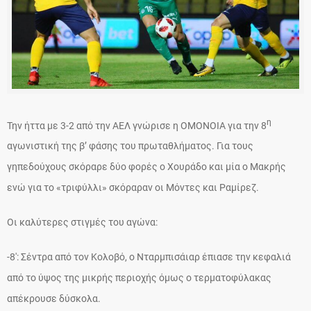
η
Την ήττα με 3-2 από την ΑΕΛ γνώρισε η ΟΜΟΝΟΙΑ για την 8
αγωνιστική της β’ φάσης του πρωταθλήματος. Για τους
γηπεδούχους σκόραρε δύο φορές ο Χουράδο και μία ο Μακρής
ενώ για το «τριφύλλι» σκόραραν οι Μόντες και Ραμίρεζ.
Οι καλύτερες στιγμές του αγώνα:
-8′: Σέντρα από τον Κολοβό, ο Νταρμπισάιαρ έπιασε την κεφαλιά
από το ύψος της μικρής περιοχής όμως ο τερματοφύλακας
απέκρουσε δύσκολα.