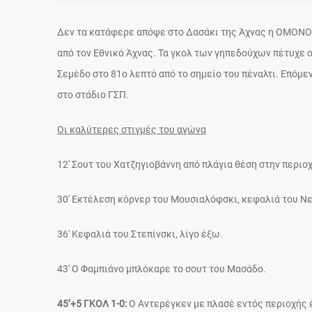
Δεν τα κατάφερε απόψε στο Δασάκι της Άχνας η ΟΜΟΝΟΙ
από τον Εθνικό Άχνας. Τα γκολ των γηπεδούχων πέτυχε ο
Σεμέδο στο 81ο λεπτό από το σημείο του πέναλτι. Επόμ
στο στάδιο ΓΣΠ.
Οι καλύτερες στιγμές του αγώνα
12′ Σουτ του Χατζηγιοβάννη από πλάγια θέση στην περιο
30′ Εκτέλεση κόρνερ του Μουσιαλόφσκι, κεφαλιά του Νε
36′ Κεφαλιά του Στεπίνσκι, λίγο έξω.
43′ Ο Φαμπιάνο μπλόκαρε το σουτ του Μασάδο.
45’+5 ΓΚΟΛ 1-0:
Ο Αντερέγκεν με πλασέ εντός περιοχής έ