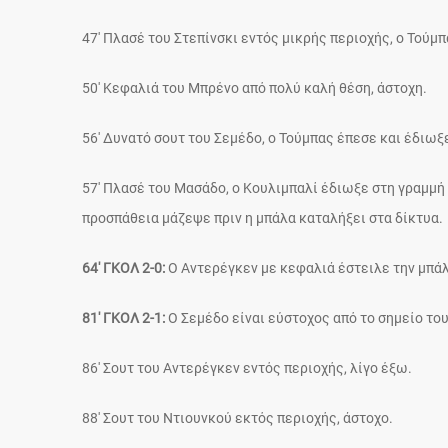
47′ Πλασέ του Στεπίνσκι εντός μικρής περιοχής, ο Τούμ
50′ Κεφαλιά του Μπρένο από πολύ καλή θέση, άστοχη.
56′ Δυνατό σουτ του Σεμέδο, ο Τούμπας έπεσε και έδιωξ
57′ Πλασέ του Μασάδο, ο Κουλιμπαλί έδιωξε στη γραμμή 
προσπάθεια μάζεψε πριν η μπάλα καταλήξει στα δίκτυα.
64′ ΓΚΟΛ 2-0:
Ο Αντερέγκεν με κεφαλιά έστειλε την μπάλ
81′ ΓΚΟΛ 2-1:
Ο Σεμέδο είναι εύστοχος από το σημείο του
86′ Σουτ του Αντερέγκεν εντός περιοχής, λίγο έξω.
88′ Σουτ του Ντιουνκού εκτός περιοχής, άστοχο.