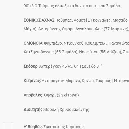
90’+6 Ο Τούμπας έδιωξε το δυνατό σουτ του Σεμέδο.
ΕΘΝΙΚΟΣ ΑΧΝΑΣ:
Τούμπας, Λομοτέι, Γκονζάλες, Μασάδο (
Μάγια), Αντερέγκεν, Οφόρι, Αγγελόπουλος (77′ Μάρτινς)
ΟΜΟΝΟΙΑ:
Φαμπιάνο, Ντιουνκού, Κουλιμπαλί, Παναγιώτου
Χατζηγιοβάννης (55′ Σεμέδο), Νεοφύτου (55′ Λοΐζου), Στε
Σκόρερ:
Αντερέγκεν 45’+5, 64′ | Σεμέδο 81′
Κίτρινες:
Αντερέγκεν, Μπρένο, Κονφέ, Τούμπας | Ντιουνκ
Αποβολές:
Οφόρι (2η κίτρινη)
Διαιτητής:
Θεουλή Χρυσοβαλάντης
Α’ Βοηθός:
Σωκράτους Κυριάκος