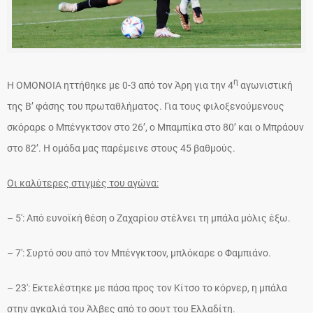
η
Η ΟΜΟΝΟΙΑ ηττήθηκε με 0-3 από τον Άρη για την 4
αγωνιστική
της Β’ φάσης του πρωταθλήματος. Για τους φιλοξενούμενους
σκόραρε ο Μπένγκτσον στο 26’, ο Μπαμπίκα στο 80’ και ο Μπράουν
στο 82’. Η ομάδα μας παρέμεινε στους 45 βαθμούς.
Οι καλύτερες στιγμές του αγώνα:
– 5′: Από ευνοϊκή θέση ο Ζαχαρίου στέλνει τη μπάλα μόλις έξω.
– 7′: Συρτό σου από τον Μπένγκτσον, μπλόκαρε ο Φαμπιάνο.
– 23′: Εκτελέστηκε με πάσα προς τον Κίτσο το κόρνερ, η μπάλα
στην αγκαλιά του Άλβες από το σουτ του Ελλαδίτη.