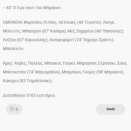
– 82′: 0-3 με σουτ του Μπράουν.
OMONOIA: Φαμπιάνο, Κίτσος, Λέτσιακς (46’ Γιούστε), Λανγκ,
Μίλετιτς, Μπασιρού (67’ Κασάμα), Μιξ, Ζαχαρίου (46’ Παπουλής),
Λοΐζου (67’ Κακουλλής), Ανσαριφάρντ (74’ Ταχούρι-Σράντι),
Μπεσεντίν.
Άρης: Άλβες, Πηλέας, Μποακιέ, Γιαγκό, Μπρόρσον, Στρούσκι, Σόκε,
Μπένγκτσον (74’ Μαγιαμπέλα), Μπαμπίκα, Γκομίς (58’ Mπράουν),
Κακόριν (83’ Γιαμπλόνσκι).
Διατέθηκαν 3102 εισιτήρια.
Like!
0
SHARE