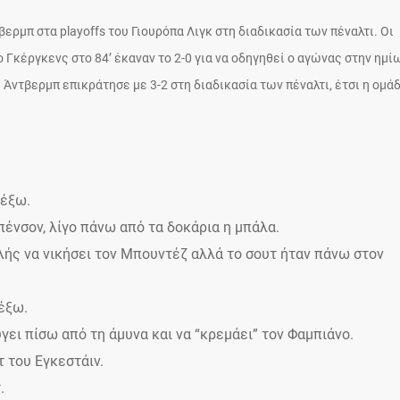
μπ στα playoffs του Γιουρόπα Λιγκ στη διαδικασία των πέναλτι. Οι
ο Γκέργκενς στο 84’ έκαναν το 2-0 για να οδηγηθεί ο αγώνας στην ημί
 Άντβερμπ επικράτησε με 3-2 στη διαδικασία των πέναλτι, έτσι η ομά
 έξω.
πένσον, λίγο πάνω από τα δοκάρια η μπάλα.
λής να νικήσει τον Μπουντέζ αλλά το σουτ ήταν πάνω στον
 έξω.
ύγει πίσω από τη άμυνα και να “κρεμάει” τον Φαμπιάνο.
 του Εγκεστάιν.
.