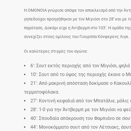
Η ΟΜΟΝΟΙΑ γνώρισε απόψε τον αποκλεισμό από την Άντβερ
γηπεδούχοι προηγήθηκαν με τον Μιγιόσι στο 28’ και με τ
παράταση. Δοκάρι είχε η Άντβερμπ στο 103’. Η ομάδα της
συνεχίζει στους ομίλους του Γιουρόπα Κόνφερενς Λιγκ.
Οι καλύτερες στιγμές του αγώνα:
6′: Σουτ εκτός περιοχής από τον Μιγιόσι, ψηλά
10′: Σουτ από το ύψος της περιοχής έκανε ο Μ
21′: Από μακρινή απόσταση δοκίμασε ο Κακουλ
τερματοφύλακα.
27′: Κοντινή κεφαλιά από τον Μπατάλιε, μόλις
28′: 1-0 για την Άντβερμπ με τον Μιγιόσι να φε
40′: Σπουδαία απόκρουση του Φαμπιάνο σε σουτ
44′: Μονοκόμματο σουτ από τον Λέτσιακς, άουτ