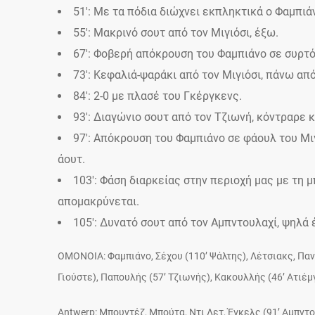
51′: Με τα πόδια διώχνει εκπληκτικά ο Φαμπι
55′: Μακρινό σουτ από τον Μιγιόσι, έξω.
67′: Φοβερή απόκρουση του Φαμπιάνο σε συρτ
73′: Κεφαλιά-ψαράκι από τον Μιγιόσι, πάνω από
84′: 2-0 με πλασέ του Γκέργκενς.
93′: Διαγώνιο σουτ από τον Τζιωνή, κόντραρε 
97′: Απόκρουση του Φαμπιάνο σε φάουλ του Μι
άουτ.
103′: Φάση διαρκείας στην περιοχή μας με τη μ
απομακρύνεται.
105′: Δυνατό σουτ από τον Αμπντουλαχί, ψηλά 
ΟΜΟΝΟΙΑ: Φαμπιάνο, Σέχου (110’ Ψάλτης), Λέτσιακς, Πανα
Γιούστε), Παπουλής (57’ Τζιωνής), Κακουλλής (46’ Ατιέμ
Antwerp: Mπουντέζ, Μπούτα, Ντι Λετ, Έγκελς (91’ Αμπντου