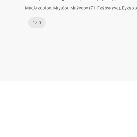
Μπαλικουίσα, Μιγιόσι, Μπένσον (71’ Γκέργκενς), Εγκεστά
Like!
0