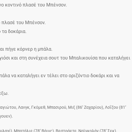
άνο κοντινό πλασέ του Μπένσον.
ό πλασέ του Μπένσον.
 τα δοκάρια.
και πήγε κόρνερ η μπάλα.
γιόσι και στη συνέχεια σουτ του Μπαλικουίσα που καταλήγει
πάλα να καταλήγει εν τέλει στο οριζόντιο δοκάρι και να
έξω.
γιώτου, Λανγκ, Γκόμεθ, Μπασιρού, Μιξ (86’ Ζαχαρίου), Λοΐζου (81’
γουεν).
λαχί), Μπατάλιε (78’ Βάινς), Βεστράετε, Ναϊγκολάν (78’ Σεκ),