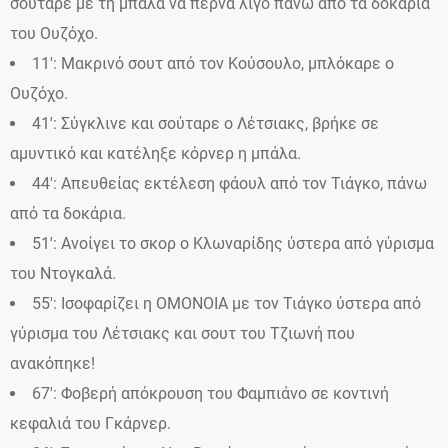
σούταρε με τη μπάλα να περνά λίγο πάνω από τα δοκάρια
του Ουζόχο.
11′: Μακρινό σουτ από τον Κούσουλο, μπλόκαρε ο
Ουζόχο.
41′: Σύγκλινε και σούταρε ο Λέτσιακς, βρήκε σε
αμυντικό και κατέληξε κόρνερ η μπάλα.
44′: Απευθείας εκτέλεση φάουλ από τον Τιάγκο, πάνω
από τα δοκάρια.
51′: Ανοίγει το σκορ ο Κλωναρίδης ύστερα από γύρισμα
του Ντογκαλά.
55′: Ισοφαρίζει η ΟΜΟΝΟΙΑ με τον Τιάγκο ύστερα από
γύρισμα του Λέτσιακς και σουτ του Τζιωνή που
ανακόπηκε!
67′: Φοβερή απόκρουση του Φαμπιάνο σε κοντινή
κεφαλιά του Γκάρνερ.