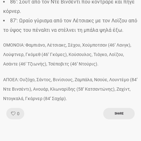
86′: Σουτ από τον Ντε Βινσέντι που κόντραρε και πήγε
κόρνερ.
87′: Ωραίο γύρισμα από τον Λέτσιακς με τον Λοϊζου από
το ύψος του πέναλτι να στέλνει τη μπάλα ψηλά έξω.
OMONOIA: Φαμπιάνο, Λέτσιακς, Σέχου, Χούμποτσαν (46’ Λανγκ),
Λούφτνερ, Γκόμεθ (46’ Γκόμες), Κούσουλος, Τιάγκο, Λοϊζου,
Ασάντε (46’ Τζιωνής), Τσέποβιτς (46’ Ντούρις).
ΑΠΟΕΛ: Ουζόχο, Σάντος, Βινίσιους, Ζαμπάλα, Νσούε, Λουντέμο (84’
Ντε Βινσέντι), Ανουάρ, Κλωναρίδης (58’ Κατσαντώνης), Ζαχίντ,
Ντογκαλά, Γκάρνερ (84’ Σαχάρ).
Like!
0
SHARE