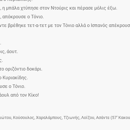
ς, η μπάλα χτύπησε στον Ντούρις και πέρασε μόλις έξω.
, απόκρουσε ο Τόνιο.
ντε βρέθηκε τετ-α-τετ με τον Τόνιο αλλά ο Ισπανός απέκρουσ
.
ις, άουτ.
ς.
το οριζόντιο δοκάρι.
ο Κυριακίδης.
υσε ο Τόνιο.
άουλ από τον Κίκο!
ιώτου, Κούσουλος, Χαραλάμπους, Τζιωνής, Λοϊζου, Ασάντε (57’ Κακο