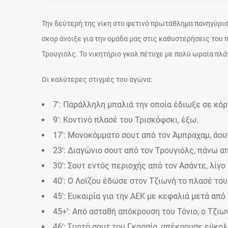
Την δεύτερή της νίκη στο φετινό πρωτάθλημα πανηγύρισ
σκορ άνοιξε για την ομάδα μας στις καθυστερήσεις του 
Τρουγιόλς. Το νικητήριο γκολ πέτυχε με πολύ ωραία πλά
Οι καλύτερες στιγμές του αγώνα:
7′: Παράλληλη μπαλιά την οποία έδιωξε σε κόρ
9′: Κοντινό πλασέ του Τρισκόφσκι, έξω.
17′: Μονοκόμματο σουτ από τον Άμπραχαμ, άου
23′: Διαγώνιο σουτ από τον Τρουγιόλς, πάνω α
30′: Σουτ εντός περιοχής από τον Ασάντε, λίγο
40′: Ο Λοϊζου έδωσε στον Τζιωνή το πλασέ το
45′: Ευκαιρία για την ΑΕΚ με κεφαλιά μετά απ
45+’: Από ασταθή απόκρουση του Τόνιο, ο Τζιωνή
46′: Συρτό σουτ του Γκαρσία, απέκρουσε εύκολ