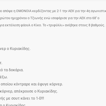
ε απόψε η ΟΜΟΝΟΙΑ κερδίζοντας με 2-1 την ΑΕΚ για την 4η αγωνιστικ
πρώτου ημιχρόνου ο Τζιωνής ενώ ισοφάρισε για την ΑΕΚ στο 68’ ο
για εκτέλεση φάουλ ο Κίκο. Το «τριφύλλι» ανέβηκε στους 8 βαθμούς.
νερ ο Κυριακίδης.
τ.
πό τα δοκάρια.
 έξω.
υ οποίου κόντραρε και έφυγε κόρνερ.
ό κόρνερ, απέκρουσε ο Κυριακίδης.
ς με σουτ κάνει το 1-0!!!
α ο Κυριακίδης.