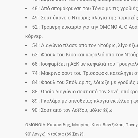
48′: Από απομάκρυνση του Τόνιο με τις γροθιέ
49′: Σουτ έκανε ο Ντούρις πλάγια της περιοχής
52′: Τρομερή ευκαιρία για την ΟΜΟΝΟΙΑ. Ο Ασά
κόρνερ.
54′: Διαγώνιο πλασέ από τον Ντούρις, λίγο έξω
63′: Φάουλ του Κίκο και κεφαλιά από τον Ντούρ
68′: Ισοφαρίζει η ΑΕΚ με κεφαλιά του Τρουγιόλ
74′: Μακρινό σουτ του Τρισκόφσκι καταλήγει σ
84′: Φάουλ του Σπόλιαριτς, έδιωξε με γροθιές 
88′: Ωραίο διαγώνιο σουτ από τον Σενέ, απόκρο
89′: Γκολάρα με απευθείας πλάγια εκτέλεση φ
90′: Σουτ από τον Λοϊζου, μόλις έξω.
OMONOIA: Κυριακίδης, Μαυρίας, Κίκο, Βενιζέλου, Παναγ
90’ Λανγκ), Ντούρις (69’Σενέ).