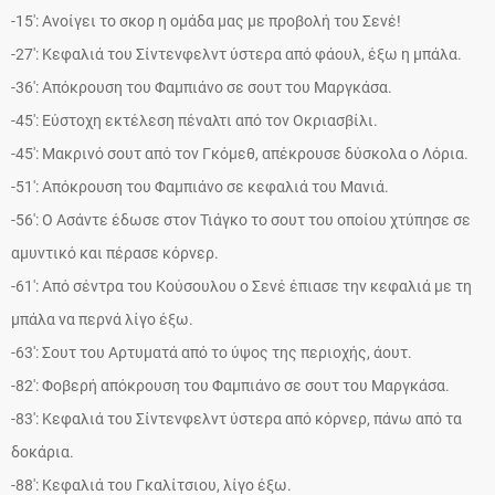
-15′: Ανοίγει το σκορ η ομάδα μας με προβολή του Σενέ!
-27′: Κεφαλιά του Σίντενφελντ ύστερα από φάουλ, έξω η μπάλα.
-36′: Απόκρουση του Φαμπιάνο σε σουτ του Μαργκάσα.
-45′: Εύστοχη εκτέλεση πέναλτι από τον Οκριασβίλι.
-45′: Μακρινό σουτ από τον Γκόμεθ, απέκρουσε δύσκολα ο Λόρια.
-51′: Απόκρουση του Φαμπιάνο σε κεφαλιά του Μανιά.
-56′: Ο Ασάντε έδωσε στον Τιάγκο το σουτ του οποίου χτύπησε σε
αμυντικό και πέρασε κόρνερ.
-61′: Από σέντρα του Κούσουλου ο Σενέ έπιασε την κεφαλιά με τη
μπάλα να περνά λίγο έξω.
-63′: Σουτ του Αρτυματά από το ύψος της περιοχής, άουτ.
-82′: Φοβερή απόκρουση του Φαμπιάνο σε σουτ του Μαργκάσα.
-83′: Κεφαλιά του Σίντενφελντ ύστερα από κόρνερ, πάνω από τα
δοκάρια.
-88′: Κεφαλιά του Γκαλίτσιου, λίγο έξω.