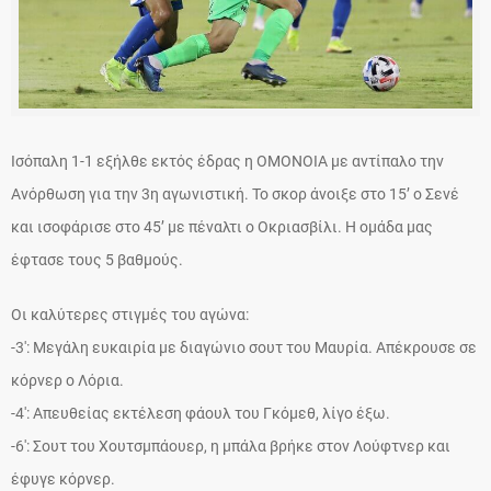
Ισόπαλη 1-1 εξήλθε εκτός έδρας η ΟΜΟΝΟΙΑ με αντίπαλο την
Ανόρθωση για την 3η αγωνιστική. Το σκορ άνοιξε στο 15’ ο Σενέ
και ισοφάρισε στο 45’ με πέναλτι ο Οκριασβίλι. Η ομάδα μας
έφτασε τους 5 βαθμούς.
Οι καλύτερες στιγμές του αγώνα:
-3′: Μεγάλη ευκαιρία με διαγώνιο σουτ του Μαυρία. Απέκρουσε σε
κόρνερ ο Λόρια.
-4′: Απευθείας εκτέλεση φάουλ του Γκόμεθ, λίγο έξω.
-6′: Σουτ του Χουτσμπάουερ, η μπάλα βρήκε στον Λούφτνερ και
έφυγε κόρνερ.