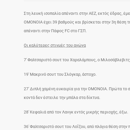
Στη λευκή ισοπαλία απέναντι στην ΑΕΖ, εκτός έδρας, έμ
ΟΜΟΝΟΙΑ έχει 39 βαθμούς και βρίσκεται στην 3η θέση τ
απέναντι στην Πάφος FC στο ΓΣΠ.
Οι καλύτερες στιγμές του αγώνα
7′ Φαλτσαριστό σουτ του Χαραλάμπους, ο Μιλοσάβλεβιτ
19′ Μακρινό σουτ του Σλόγκαρ, άστοχο.
27′ Διπλή χαμένη ευκαιρία για την ΟΜΟΝΟΙΑ. Πρώτα το 
κοντά δεν έστειλε την μπάλα στα δίκτυα.
28′ Κεφαλιά από τον Λανγκ εντός μικρής περιοχής, έξω.
36′ Φαλτσαριστό σουτ του Λοΐζου, από πλάγια θέση στην 