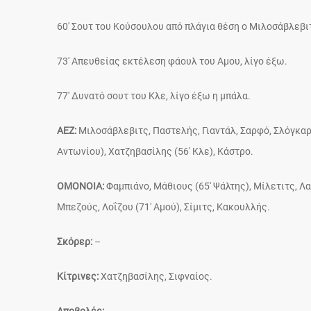
60′ Σουτ του Κούσουλου από πλάγια θέση ο Μιλοσάβλεβιτ
73′ Απευθείας εκτέλεση φάουλ του Αμου, λίγο έξω.
77′ Δυνατό σουτ του Κλε, λίγο έξω η μπάλα.
ΑΕΖ:
Μιλοσάβλεβιτς, Παστελής, Γιαντάλ, Σαρφό, Σλόγκαρ (
Αντωνίου), Χατζηβασίλης (56′ Κλε), Κάστρο.
ΟΜΟΝΟΙΑ:
Φαμπιάνο, Μάθιους (65′ Ψάλτης), Μίλετιτς, Λ
Μπεζούς, Λοΐζου (71′ Αμού), Σίμιτς, Κακουλλής.
Σκόρερ:
–
Κίτρινες:
Χατζηβασίλης, Σιφναίος.
Αποβολές:
–