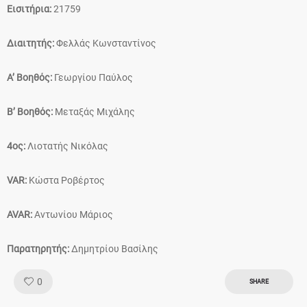
Εισιτήρια:
21759
Διαιτητής:
Φελλάς Κωνσταντίνος
Α’ Βοηθός:
Γεωργίου Παύλος
Β’ Βοηθός:
Μεταξάς Μιχάλης
4ος:
Λιοτατής Νικόλας
VAR:
Κώστα Ροβέρτος
AVAR:
Αντωνίου Μάριος
Παρατηρητής:
Δημητρίου Βασίλης
Like!
0
SHARE