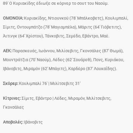
89′ Ο Κυριακίδης έδιωξε σε κόρνερ το σουτ του Ναούμ.
ΟΜΟΝΟΙΑ:
Κυριακίδης, Ντιουνκού (78′ Μπάλκοβετς), Κουλιμπαλί,
Σίμιτς, Οντουμπάτζο (78′ Μαγιαμπέλα), Μάριτς (64′ Γιόβετιτς),
Άιτινγκ (64′ Χρίστου), Τάνκοβιτς, Σεμέδο, Εβάντρο, Μαέ.
ΑΕΚ:
Παρασκευάς, Ιωάννου, Μιλίσεβιτς, Γκονσάλες (87′ Θωμά),
Μουντράτζια (70′ Ναούμ), Λέδες (62′ Σουάρεθ), Πονς, Κυριάκου,
Ιβάνοβιτς, Μιραμόν (62′ Μπάγιτς), Καρδέρο (87′ Λουκαΐδης).
Σκόρερ:
Κουλιμπαλί 76′ | Μιλίτσεβιτς 31′
Κίτρινες:
Σίμιτς, Εβάντρο | Λέδες, Μιραμόν, Μιλίτσεβιτς,
Γκονσάλες
Αποβολές:
Ιβάνοβιτς