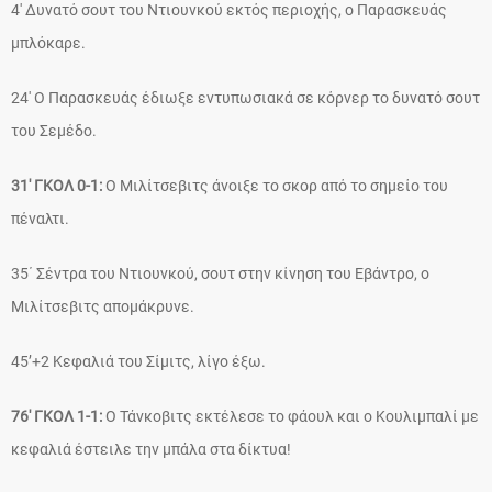
4′ Δυνατό σουτ του Ντιουνκού εκτός περιοχής, ο Παρασκευάς
μπλόκαρε.
24′ Ο Παρασκευάς έδιωξε εντυπωσιακά σε κόρνερ το δυνατό σουτ
του Σεμέδο.
31′ ΓΚΟΛ 0-1:
Ο Μιλίτσεβιτς άνοιξε το σκορ από το σημείο του
πέναλτι.
35΄ Σέντρα του Ντιουνκού, σουτ στην κίνηση του Εβάντρο, ο
Μιλίτσεβιτς απομάκρυνε.
45’+2 Κεφαλιά του Σίμιτς, λίγο έξω.
76′ ΓΚΟΛ 1-1:
Ο Τάνκοβιτς εκτέλεσε το φάουλ και ο Κουλιμπαλί με
κεφαλιά έστειλε την μπάλα στα δίκτυα!