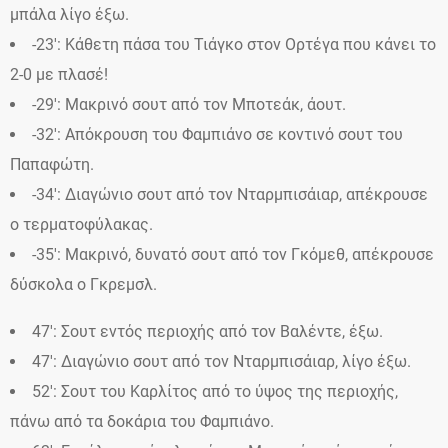
μπάλα λίγο έξω.
-23′: Κάθετη πάσα του Τιάγκο στον Ορτέγα που κάνει το
2-0 με πλασέ!
-29′: Μακρινό σουτ από τον Μποτεάκ, άουτ.
-32′: Απόκρουση του Φαμπιάνο σε κοντινό σουτ του
Παπαφώτη.
-34′: Διαγώνιο σουτ από τον Νταρμπισάιαρ, απέκρουσε
ο τερματοφύλακας.
-35′: Μακρινό, δυνατό σουτ από τον Γκόμεθ, απέκρουσε
δύσκολα ο Γκρεμσλ.
47′: Σουτ εντός περιοχής από τον Βαλέντε, έξω.
47′: Διαγώνιο σουτ από τον Νταρμπισάιαρ, λίγο έξω.
52′: Σουτ του Καρλίτος από το ύψος της περιοχής,
πάνω από τα δοκάρια του Φαμπιάνο.