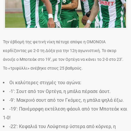
Την έβδομή της φετινή νίκη πέτυχε απόψε η ΟΜΟΝΟΙΑ
κερδίζοντας με 2-0 τη Δόξα για την 12η αγωνιστική. Το σκορ
άνοιξε ο Μποτεάκ στο 19’, με τον Ορτέγα να κάνει το 2-0 στο 23’.
Το «τριφύλλι» ανέβηκε στους 25 βαθμούς.
Οι καλύτερες στιγμές του αγώνα:
-1′: Σουτ από τον Ορτέγα, η μπάλα πέρασε άουτ.
-9′: Μακρινό σουτ από τον Γκόμες, η μπάλα ψηλά έξω.
-19′: Πανέμορφη εκτέλεση φάουλ από τον Μποτεάκ και
1-0!
-22′: Κεφαλιά του Λούφτνερ ύστερα από κόρνερ, η