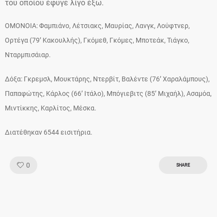
του οποίου έφυγε λίγο έξω.
OMONOIA: Φαμπιάνο, Λέτσιακς, Μαυρίας, Λανγκ, Λούφτνερ,
Ορτέγα (79’ Κακουλλής), Γκόμεθ, Γκόμες, Μποτεάκ, Τιάγκο,
Νταρμπισάιαρ.
Δόξα: Γκρεμσλ, Μουκτάρης, Ντερβίτ, Βαλέντε (76’ Χαραλάμπους),
Παπαφώτης, Κάρλος (66’ Ιτάλο), Μπόγιεβιτς (85’ Μιχαήλ), Ασαμόα,
Μιντίκκης, Καρλίτος, Μέσκα.
Διατέθηκαν 6544 εισιτήρια.
Like!
0
SHARE