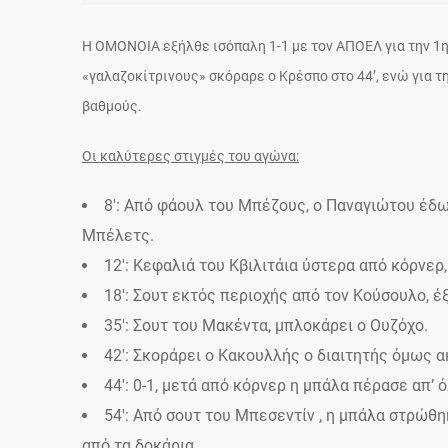
Η ΟΜΟΝΟΙΑ εξήλθε ισόπαλη 1-1 με τον ΑΠΟΕΛ για την 1η
«γαλαζοκίτρινους» σκόραρε ο Κρέσπο στο 44’, ενώ για τ
βαθμούς.
Οι καλύτερες στιγμές του αγώνα:
8′: Από φάουλ του Μπέζους, ο Παναγιώτου έδ
Μπέλετς.
12′: Κεφαλιά του Κβιλιτάια ύστερα από κόρνερ
18′: Σουτ εκτός περιοχής από τον Κούσουλο, έ
35′: Σουτ του Μακέντα, μπλοκάρει ο Ουζόχο.
42′: Σκοράρει ο Κακουλλής ο διαιτητής όμως 
44′: 0-1, μετά από κόρνερ η μπάλα πέρασε απ’
54′: Aπό σουτ του Μπεσεντίν , η μπάλα στρώθ
από τα δοκάρια.