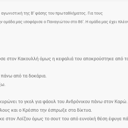
 αγωνιστική της Β’ φάσης του πρωταθλήματος. Για τους
ην ομάδα μας ισοφάρισε ο Παναγιώτου στο 86’. Η ομάδα μας έχει πλέο
ωσε στον Κακουλλή όμως η κεφαλιά του αποκρούστηκε από τ
, πάνω από τα δοκάρια.
ξω.
ακυρώνει το γκολ για φάουλ του Ανδρόνικου πάνω στον Καρώ.
 όλους και ο Κρέσπο την έσπρωξε στα δίκτυα.
ηκε στον Λοϊζου όμως το σουτ του από ευνοϊκή θέση έφυγε π