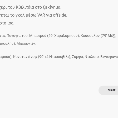
χέρι του Κβιλιτάια στο ξεκίνημα.
εται το γκολ μέσω VAR για offside.
στα ίσα!
στε, Παναγιώτου, Μπασιρού (59’ Χαραλάμπους), Κούσουλος (79’ Μιξ),
Παπουλής), Μπεσεντίν.
εμπάκ), Κονσταντίνοφ (90’+4 Νταουσβίλι), Σαρφό, Ντάλσιο, Βιγιαφάνε
SHARE