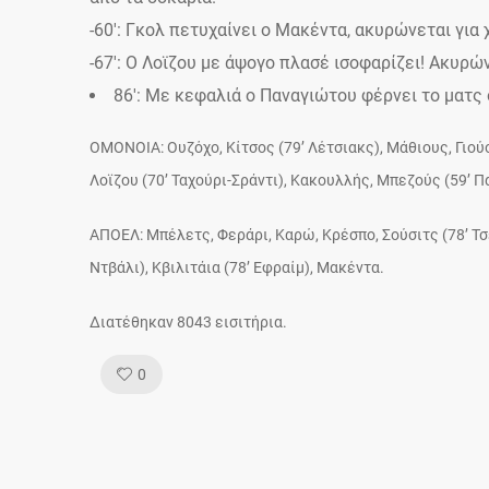
-60′: Γκολ πετυχαίνει ο Μακέντα, ακυρώνεται για 
-67′: Ο Λοϊζου με άψογο πλασέ ισοφαρίζει! Ακυρών
86′: Με κεφαλιά ο Παναγιώτου φέρνει το ματς 
OMONOIA: Ουζόχο, Κίτσος (79’ Λέτσιακς), Μάθιους, Γιού
Λοϊζου (70’ Ταχούρι-Σράντι), Κακουλλής, Μπεζούς (59’ 
ΑΠΟΕΛ: Μπέλετς, Φεράρι, Καρώ, Κρέσπο, Σούσιτς (78’ Τσ
Ντβάλι), Κβιλιτάια (78’ Εφραίμ), Μακέντα.
Διατέθηκαν 8043 εισιτήρια.
Like!
0