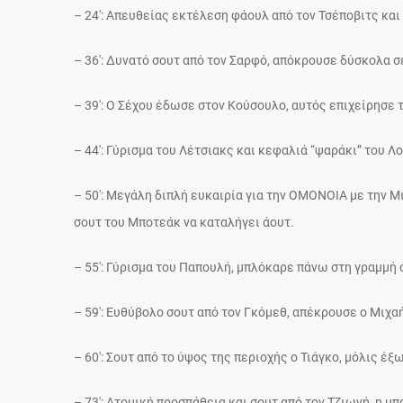
– 24′: Aπευθείας εκτέλεση φάουλ από τον Τσέποβιτς και 
– 36′: Δυνατό σουτ από τον Σαρφό, απόκρουσε δύσκολα σ
– 39′: O Σέχου έδωσε στον Κούσουλο, αυτός επιχείρησε τ
– 44′: Γύρισμα του Λέτσιακς και κεφαλιά “ψαράκι” του Λ
– 50′: Μεγάλη διπλή ευκαιρία για την ΟΜΟΝΟΙΑ με την 
σουτ του Μποτεάκ να καταλήγει άουτ.
– 55′: Γύρισμα του Παπουλή, μπλόκαρε πάνω στη γραμμή 
– 59′: Ευθύβολο σουτ από τον Γκόμεθ, απέκρουσε ο Μιχα
– 60′: Σουτ από το ύψος της περιοχής ο Τιάγκο, μόλις έξω
– 73′: Ατομική προσπάθεια και σουτ από τον Τζιωνή, η μ