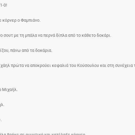
1-0!
ε κόρνερ ο Φαμπιάνο.
ο σουτ με τη μπάλα να περνά δίπλα από το κάθετο δοκάρι.
οϊζου, πάνω από τα δοκάρια.
Μιχάηλ πρώτα να αποκρούει κεφαλιά του Κούσουλου και στη συνέχεια 
ο Μιχαήλ.
ήλ.
.
πάλα βρήκε σε αμυντικό και κατέληξε κόρνερ.