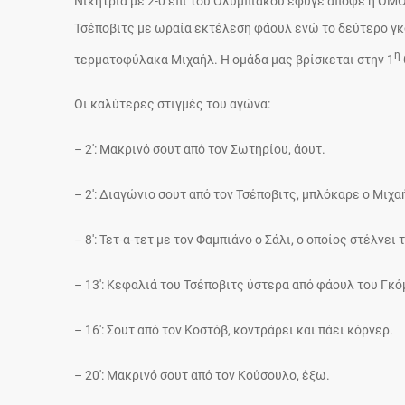
Νικήτρια με 2-0 επί του Ολυμπιακού έφυγε απόψε η ΟΜΟ
Τσέποβιτς με ωραία εκτέλεση φάουλ ενώ το δεύτερο γκ
η
τερματοφύλακα Μιχαήλ. Η ομάδα μας βρίσκεται στην 1
Οι καλύτερες στιγμές του αγώνα:
– 2′: Μακρινό σουτ από τον Σωτηρίου, άουτ.
– 2′: Διαγώνιο σουτ από τον Τσέποβιτς, μπλόκαρε ο Μιχα
– 8′: Τετ-α-τετ με τον Φαμπιάνο ο Σάλι, ο οποίος στέλνει
– 13′: Κεφαλιά του Τσέποβιτς ύστερα από φάουλ του Γκό
– 16′: Σουτ από τον Κοστόβ, κοντράρει και πάει κόρνερ.
– 20′: Μακρινό σουτ από τον Κούσουλο, έξω.