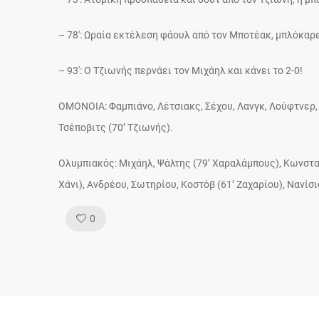
– 78′: Ωραία εκτέλεση φάουλ από τον Μποτέακ, μπλόκαρε
– 93′: Ο Τζιωνής περνάει τον Μιχάηλ και κάνει το 2-0!
OMONOIA: Φαμπιάνο, Λέτσιακς, Σέχου, Λανγκ, Λούφτνερ, 
Τσέποβιτς (70’ Τζιωνής).
Ολυμπιακός: Μιχάηλ, Ψάλτης (79’ Χαραλάμπους), Κωνσταντ
Χάνι), Ανδρέου, Σωτηρίου, Κοστόβ (61’ Ζαχαρίου), Νανίσι
Like!
0