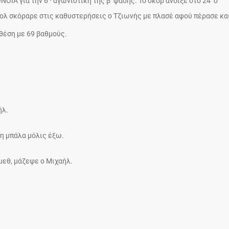
ΝΟΙΑ για την 6
αγωνιστική της β’ φάσης. Το σκορ άνοιξε στο 24’ ο
ολ σκόραρε στις καθυστερήσεις ο Τζιωνής με πλασέ αφού πέρασε και
θέση με 69 βαθμούς.
ήλ.
 τη μπάλα μόλις έξω.
μεθ, μάζεψε ο Μιχαήλ.