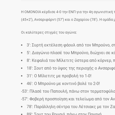
H OMONOIA κέρδισε 4-0 την ΕΝΠ για την 4η αγωνιστική 
(45+2’), Aνσαριφάρντ (57’) και ο Ζαχαρίου (78’). Η ομάδ
Οι καλύτερες στιγμές του αγώνα:
3′: Συρτή εκτέλεση φάουλ από τον Μπρούνο, στ
5′: Διαγώνιο πλασέ του Μπρούνο, διώχνει σε κ
8′: Κεφαλιά του Μίλετιτς ύστερα από κόρνερ,
18′: Σουτ από το ύψος της περιοχής ο Ανσαρι
31′: Ο Μίλετιτς με προβολή το 1-0!
46′: Ο Μπρούνο με κοντινό βολέ το 2-0!
-53′: Πλασέ του Παπουλή, πάνω στον τερματοφύλ
-57′: Φοβερή προσποίηση και τελείωμα από τον Αν
78′: Παράλληλη σέντρα του Λέτσιακς με τον Ζα
89′: Σουτ του Ρουσιά, πάνω στον Παναγή.