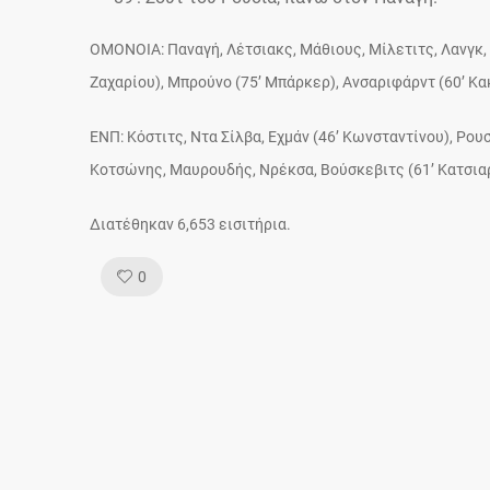
OMONOIA: Παναγή, Λέτσιακς, Μάθιους, Μίλετιτς, Λανγκ, 
Ζαχαρίου), Μπρούνο (75’ Mπάρκερ), Ανσαριφάρντ (60’ Κα
ΕΝΠ: Κόστιτς, Ντα Σίλβα, Εχμάν (46’ Κωνσταντίνου), Ρουσ
Κοτσώνης, Μαυρουδής, Νρέκσα, Βούσκεβιτς (61’ Κατσιαρή
Διατέθηκαν 6,653 εισιτήρια.
Like!
0