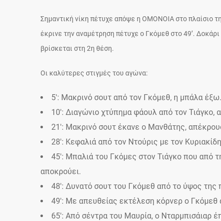
Σημαντική νίκη πέτυχε απόψε η ΟΜΟΝΟΙΑ στο πλαίσιο τη
έκρινε την αναμέτρηση πέτυχε ο Γκόμεθ στο 49’. Δοκάρι
βρίσκεται στη 2η θέση.
Οι καλύτερες στιγμές του αγώνα:
5′: Μακρινό σουτ από τον Γκόμεθ, η μπάλα έξω
10′: Διαγώνιο χτύπημα φάουλ από τον Τιάγκο, 
21′: Μακρινό σουτ έκανε ο Μανθάτης, απέκρου
28′: Κεφαλιά από τον Ντούρις με τον Κυριακίδ
45′: Μπαλιά του Γκόμες στον Τιάγκο που από τ
αποκρούει.
48′: Δυνατό σουτ του Γκόμεθ από το ύψος της 
49′: Με απευθείας εκτέλεση κόρνερ ο Γκόμεθ α
65′: Από σέντρα του Μαυρία, ο Νταρμπισάιαρ έ