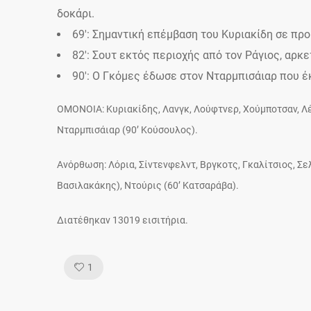
δοκάρι.
69′: Σημαντική επέμβαση του Κυριακίδη σε πρ
82′: Σουτ εκτός περιοχής από τον Ράγιος, αρκε
90′: Ο Γκόμες έδωσε στον Νταρμπισάιαρ που έ
OMONOIA: Κυριακίδης, Λανγκ, Λούφτνερ, Χούμποτσαν, Λέτ
Νταρμπισάιαρ (90’ Κούσουλος).
Ανόρθωση: Λόρια, Σίντενφελντ, Βργκοτς, Γκαλίτσιος, Σελ
Βασιλακάκης), Ντούρις (60’ Κατσαράβα).
Διατέθηκαν 13019 εισιτήρια.
Like!
1