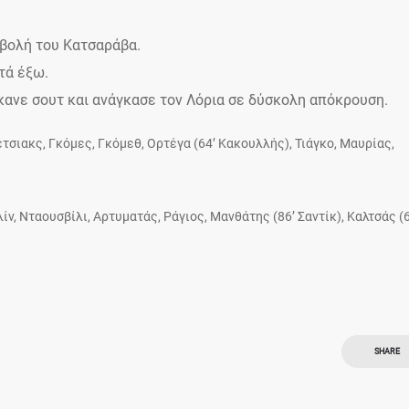
οβολή του Κατσαράβα.
τά έξω.
κανε σουτ και ανάγκασε τον Λόρια σε δύσκολη απόκρουση.
σιακς, Γκόμες, Γκόμεθ, Ορτέγα (64’ Κακουλλής), Τιάγκο, Μαυρίας,
ίν, Νταουσβίλι, Αρτυματάς, Ράγιος, Μανθάτης (86’ Σαντίκ), Καλτσάς (6
SHARE