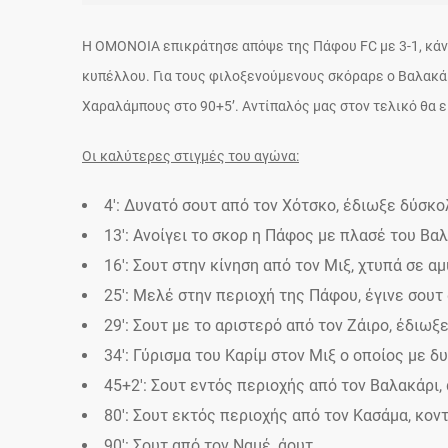
Η ΟΜΟΝΟΙΑ επικράτησε απόψε της Πάφου FC με 3-1, κάνο
κυπέλλου. Για τους φιλοξενούμενους σκόραρε ο Βαλακάρι 
Χαραλάμπους στο 90+5’. Αντίπαλός μας στον τελικό θα ε
Οι καλύτερες στιγμές του αγώνα:
4′: Δυνατό σουτ από τον Χότσκο, έδιωξε δύσκο
13′: Ανοίγει το σκορ η Πάφος με πλασέ του Βαλ
16′: Σουτ στην κίνηση από τον Μιξ, χτυπά σε αμ
25′: Μελέ στην περιοχή της Πάφου, έγινε σουτ
29′: Σουτ με το αριστερό από τον Ζάιρο, έδιωξ
34′: Γύρισμα του Καρίμ στον Μιξ ο οποίος με δυ
45+2′: Σουτ εντός περιοχής από τον Βαλακάρι,
80′: Σουτ εκτός περιοχής από τον Κασάμα, κοντ
90′: Σουτ από τον Ναμέ, άουτ.