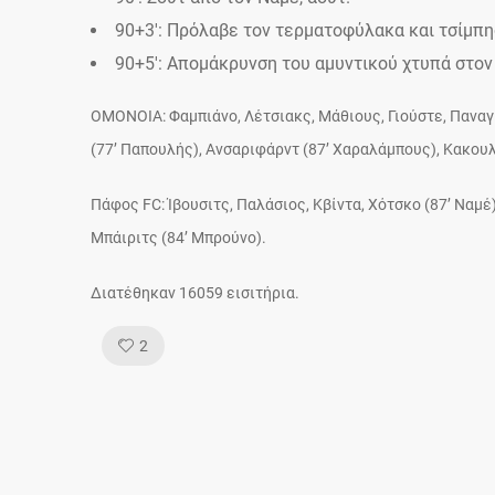
90+3′: Πρόλαβε τον τερματοφύλακα και τσίμπη
90+5′: Aπομάκρυνση του αμυντικού χτυπά στον 
OMONOIA: Φαμπιάνο, Λέτσιακς, Μάθιους, Γιούστε, Παναγιώ
(77’ Παπουλής), Ανσαριφάρντ (87’ Χαραλάμπους), Κακουλ
Πάφος FC: Ίβουσιτς, Παλάσιος, Κβίντα, Χότσκο (87’ Ναμέ),
Μπάιριτς (84’ Μπρούνο).
Διατέθηκαν 16059 εισιτήρια.
Like!
2