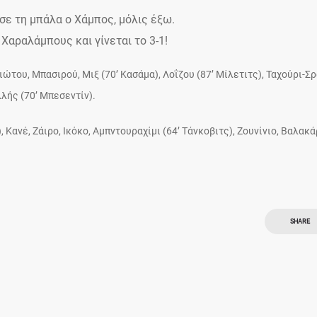
σε τη μπάλα ο Χάμπος, μόλις έξω.
Χαραλάμπους και γίνεται το 3-1!
του, Μπασιρού, Μιξ (70’ Κασάμα), Λοΐζου (87’ Μίλετιτς), Ταχούρι-Σρ
λής (70’ Μπεσεντίν).
 Κανέ, Ζάιρο, Ικόκο, Αμπντουραχίμι (64’ Tάνκοβιτς), Ζουνίνιο, Βαλακά
SHARE