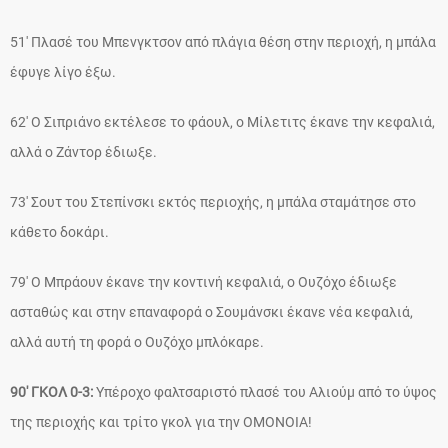
51′ Πλασέ του Μπενγκτσον από πλάγια θέση στην περιοχή, η μπάλα
έφυγε λίγο έξω.
62′ Ο Σιπριάνο εκτέλεσε το φάουλ, ο Μίλετιτς έκανε την κεφαλιά,
αλλά ο Ζάντορ έδιωξε.
73′ Σουτ του Στεπίνσκι εκτός περιοχής, η μπάλα σταμάτησε στο
κάθετο δοκάρι.
79′ Ο Μπράουν έκανε την κοντινή κεφαλιά, ο Ουζόχο έδιωξε
ασταθώς και στην επαναφορά ο Σουμάνσκι έκανε νέα κεφαλιά,
αλλά αυτή τη φορά ο Ουζόχο μπλόκαρε.
90′ ΓΚΟΛ 0-3:
Υπέροχο φαλτσαριστό πλασέ του Αλιούμ από το ύψος
της περιοχής και τρίτο γκολ για την ΟΜΟΝΟΙΑ!