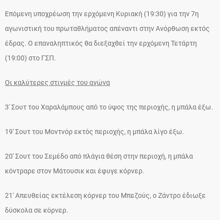
Επόμενη υποχρέωση την ερχόμενη Κυριακή (19:30) για την 7η
αγωνιστική του πρωταθλήματος απέναντι στην Ανόρθωση εκτός
έδρας. Ο επαναληπτικός θα διεξαχθεί την ερχόμενη Τετάρτη
(19:00) στο ΓΣΠ.
Οι καλύτερες στιγμές του αγώνα
3′ Σουτ του Χαραλάμπους από το ύψος της περιοχής, η μπάλα έξω.
19′ Σουτ του Μοντνόρ εκτός περιοχής, η μπάλα λίγο έξω.
20′ Σουτ του Σεμέδο από πλάγια θέση στην περιοχή, η μπάλα
κόντραρε στον Μάτουσικ και έφυγε κόρνερ.
21′ Απευθείας εκτέλεση κόρνερ του Μπεζούς, ο Ζάντρο έδιωξε
δύσκολα σε κόρνερ.