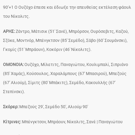
90’+1 Ο Ουζόχο έπεσε και έδιωξε την απευθείας εκτέλεση φάουλ
του Νίκολιτς.
ΑΡΗΣ:
Ζάντρο, Μάτισικ (51′ Σανέ), Μπρόρσον, Ουρόσεβιτς, Καζού,
Σζόκε, Μοντνόρ, Μπένγκτσον (85′ Σεμέδο), Σάβο (60′ Σουμάνσκι),
Γκομίς (51′ Μπράουν), Κoκόριν (46′ Νίκολιτς).
ΟΜΟΝΟΙΑ:
Ουζόχο, Μίλετιτς, Παναγιώτου, Κουλιμπαλί, Σιπριάνο
(85′ Χαμάς), Κούσουλος, Χαραλάμπους (67′ Μπασιρού), Μπεζούς
(67′ Αλιούμ), Σίμιτς (80′ Μπάκιτς), Σεμέδο, Κακουλλής (67′
Στεπίνσκι).
Σκόρερ:
Μπεζούς 29′, Σεμέδο 50′, Αλιούμ 90′
Κίτρινες:
Μπένγκτσον, Μπράουν, Νίκολιτς, Σανέ | Παναγιώτου