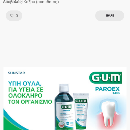
Αποβολές:
Καζού (απευθείας)
Like!
0
SHARE