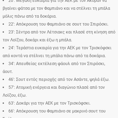
20′: Μεγάλη ευκαιρία για την ΑΕΚ με τον Ακοράν να
βγαίνει φάτσα με τον Φαμπιάνο και να στέλνει τη μπάλα
μόλις πάνω από τα δοκάρια.
22′: Aπόκρουση του Φαμπιάνο σε σουτ του Σπιρόσκι.
23′: Σέντρα από τον Λέτσιακς και πλασέ στη κίνηση από
τον Λοϊζου, δοκάρι και έξω η μπάλα.
24′: Τεράστια ευκαιρία για την ΑΕΚ με τον Τρισκόφσκι
από κοντά να στέλνει τη μπάλα πάνω από τα δοκάρια.
34′: Aπευθείας εκτέλεση φάουλ από τον Σπιρόσκι,
άουτ.
46′: Σουτ εντός περιοχής από τον Ασάντε, ψηλά έξω.
57′: Ατομική ενέργεια και διαγώνιο πλασέ από τον
Λοϊζου, έξω.
63′: Δοκάρι για την ΑΕΚ με τον Τρισκόφσκι.
66′: Απόκρουση του Φαμπιάνο σε μακρινό σουτ του