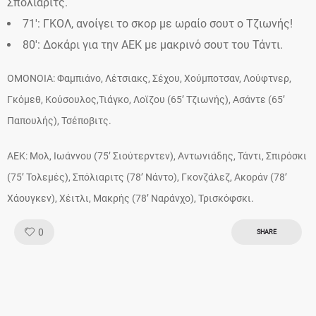
Σπόλιαριτς.
71′: ΓΚΟΛ, ανοίγει το σκορ με ωραίο σουτ ο Τζιωνής!
80′: Δοκάρι για την ΑΕΚ με μακρινό σουτ του Τάντι.
OMONOIA: Φαμπιάνο, Λέτσιακς, Σέχου, Χούμποτσαν, Λούφτνερ,
Γκόμεθ, Κούσουλος,Τιάγκο, Λοϊζου (65’ Τζιωνής), Ασάντε (65’
Παπουλής), Τσέποβιτς.
AEK: Μολ, Ιωάννου (75’ Σιούτερντεν), Αντωνιάδης, Τάντι, Σπιρόσκι
(75’ Τολεμές), Σπόλιαριτς (78’ Νάντο), Γκονζάλεζ, Ακοράν (78’
Χάουγκεν), Χέιτλι, Μακρής (78’ Ναράνχο), Τρισκόφσκι.
Like!
0
SHARE