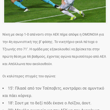
Νίκη με σκορ 1-0 απέναντι στην ΑΕΚ πήρε απόψε η ΟΜΟΝΟΙΑ για
την 4η αγωνιστική της β’ φάσης. To νικητήριο γκολ πέτυχε ο
Τζιωνής στο 71’. Η ομάδα μας εξακολουθεί να βρίσκεται στην
πρώτη θέση με 66 βαθμούς, έχοντας αγώνα περισσότερο από ΑΕΛ
και Απόλλωνα που ακολουθούν.
Οι καλύτερες στιγμές του αγώνα:
15′: Πλασέ από τον Τσέποβιτς, κοντράρει σε αμυντικό
και πάει κόρνερ.
18′: Σουτ με το δεξί πόδι έκανε ο Λοϊζου, άουτ.