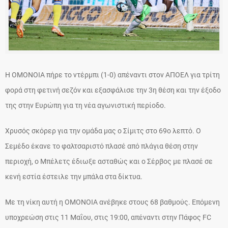
Η ΟΜΟΝΟΙΑ πήρε το ντέρμπι (1-0) απέναντι στον ΑΠΟΕΛ για τρίτη
φορά στη φετινή σεζόν και εξασφάλισε την 3η θέση και την έξοδο
της στην Ευρώπη για τη νέα αγωνιστική περίοδο.
Χρυσός σκόρερ για την ομάδα μας ο Σίμιτς στο 69ο λεπτό. Ο
Σεμέδο έκανε το φαλτσαριστό πλασέ από πλάγια θέση στην
περιοχή, ο Μπέλετς έδιωξε ασταθώς και ο Σέρβος με πλασέ σε
κενή εστία έστειλε την μπάλα στα δίκτυα.
Με τη νίκη αυτή η ΟΜΟΝΟΙΑ ανέβηκε στους 68 βαθμούς. Επόμενη
υποχρεώση στις 11 Μαΐου, στις 19:00, απέναντι στην Πάφος FC