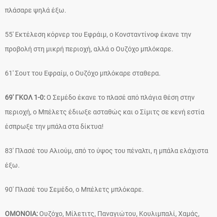
πλάσαρε ψηλά έξω.
55′ Εκτέλεση κόρνερ του Εφράιμ, ο Κονσταντίνοφ έκανε την
προβολή στη μικρή περιοχή, αλλά ο Ουζόχο μπλόκαρε.
61′ Σουτ του Εφραίμ, ο Ουζόχο μπλόκαρε σταθερα.
69′ ΓΚΟΛ 1-0:
Ο Σεμέδο έκανε το πλασέ από πλάγια θέση στην
περιοχή, ο Μπέλετς έδιωξε ασταθώς και ο Σίμιτς σε κενή εστία
έσπρωξε την μπάλα στα δίκτυα!
83′ Πλασέ του Αλιούμ, από το ύψος του πέναλτι, η μπάλα ελάχιστα
έξω.
90′ Πλασέ του Σεμέδο, ο Μπέλετς μπλόκαρε.
ΟΜΟΝΟΙΑ:
Ουζόχο, Μίλετιτς, Παναγιώτου, Κουλιμπαλί, Χαμάς,