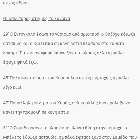
εκτός έδρας.
Οι καλύτερες στιγμές του αγώνα
29′ Ο Εντογκαλά έκανε το γύρισμα από αριστερά, ο Ουζόχο έδιωξε
ασταθώς και ο Κβιλιτάια σε κενή εστία πλάσαρε στο κάθετο
δοκάρι. Στην επαναφορά έκανε ξανά το πλασέ, αλλά η μπάλα
έφυγε ψηλά έξω.
45′ Πολύ δυνατό σουτ του Κούσουλου εκτός περιοχής, η μπάλα
λίγο έξω.
47′ Παράλληλη σέντρα του Χαμάς, ο Κακουλλής δεν πρόλαβε να
κάνει την προβολή σε κενή εστία.
51′ Ο Σεμέδο έκανε το πλασέ από πλάγια θέση στην περιοχή, ο
Μπέλετς έδιωξε ασταθώς, η μπάλα έφτασε ξανά στον Σεμέδο, που