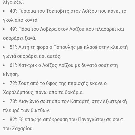
λίγο έξω.
40′: Γύρισμα του Τσέποβιτς στον Λοΐζου που κάνει το
γκολ από κοντά.
49′: Πάσα του Λοβέρα στον Λοΐζου που πλασάρει και
σκοράρει ξανά.
51′: Αυτή τη φορά ο Παπουλής με πλασέ στην κλειστή
γωνιά σκοράρει και αυτός.
61′: Xατ-τρικ ο Λοΐζος Λοΐζου με δυνατό σουτ στη
κίνηση.
72′: Σουτ από το ύψος της περιοχής έκανε ο
Χαραλάμπους, πάνω από τα δοκάρια.
78′: Διαγώνιο σουτ από τον Καπαρτή, στην εξωτερική
πλευρά των δικτύων.
82′: Eξ επαφής απόκρουση του Παναγιώτου σε σουτ
του Ζαχαρίου.