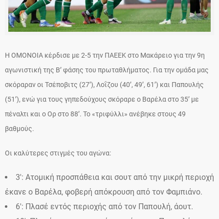
Η ΟΜΟΝΟΙΑ κέρδισε με 2-5 την ΠΑΕΕΚ στο Μακάρειο για την 9η
αγωνιστική της Β’ φάσης του πρωταθλήματος. Για την ομάδα μας
σκόραραν οι Τσέποβιτς (27’), Λοΐζου (40’, 49’, 61’) και Παπουλής
(51’), ενώ για τους γηπεδούχους σκόραρε ο Βαρέλα στο 35’ με
πέναλτι και ο Ορ στο 88’. Το «τριφύλλι» ανέβηκε στους 49
βαθμούς.
Οι καλύτερες στιγμές του αγώνα:
3′: Ατομική προσπάθεια και σουτ από την μικρή περιοχή
έκανε ο Βαρέλα, φοβερή απόκρουση από τον Φαμπιάνο.
6′: Πλασέ εντός περιοχής από τον Παπουλή, άουτ.