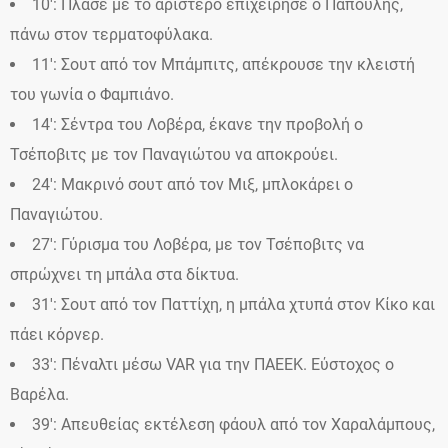
10′: Πλασέ με το αριστερό επιχείρησε ο Παπουλής,
πάνω στον τερματοφύλακα.
11′: Σουτ από τον Μπάμπιτς, απέκρουσε την κλειστή
του γωνία ο Φαμπιάνο.
14′: Σέντρα του Λοβέρα, έκανε την προβολή ο
Τσέποβιτς με τον Παναγιώτου να αποκρούει.
24′: Mακρινό σουτ από τον Μιξ, μπλοκάρει ο
Παναγιώτου.
27′: Γύρισμα του Λοβέρα, με τον Τσέποβιτς να
σπρώχνει τη μπάλα στα δίκτυα.
31′: Σουτ από τον Παττίχη, η μπάλα χτυπά στον Κίκο και
πάει κόρνερ.
33′: Πέναλτι μέσω VAR για την ΠΑΕΕΚ. Εύστοχος ο
Βαρέλα.
39′: Aπευθείας εκτέλεση φάουλ από τον Χαραλάμπους,