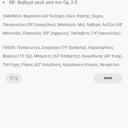
88′: Φοβερό γκολ από τον Ορ, 2-5.
ΟΜΟΝΟΙΑ: Φαμπιάνο (46’ Ουζόχο), Κίκο, Ψάλτης, Σέχου,
Παναγιώτου (59’ Ευαγγέλου), Μπασιρού, Μιξ, Λοβέρα, Λοΐζου (68’
Μποτεάκ), Παπουλής (59’ Ζαχαρίου), Τσέποβιτς (74’ Κακουλλής).
ΠΑΕΕΚ: Παναγιώτου, Σουμαορό (79’ Ομπανόρ), Χαραλάμπους,
Βαρέλα (73’ Ορ), Μπάμπιτς (62’ Kαπαρτής), Κωμοδίκης (46’ Eνόχ),
Παττίχης, Ράμος (62’ Καϊμόλεν), Αμερόγκεν, Κούρος, Νεοφύτου.
Like!
0
SHARE