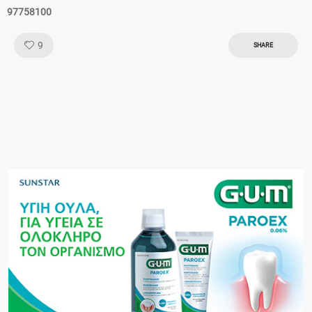
97758100
Like!
9
SHARE