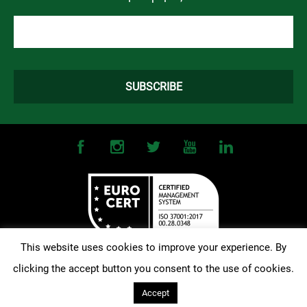
This website uses cookies to improve your experience. By
clicking the accept button you consent to the use of cookies.
©
2026
OMONOIA FC. All Rights Reserved |
Terms and Conditions
|
Privacy Policy
| Designed and Developed by
Techlink
Accept