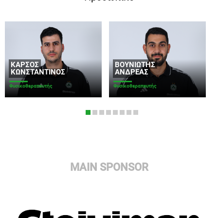
ΚΑΡΣΌΣ
ΒΟΥΝΙΏΤΗΣ
ΚΩΝΣΤΑΝΤΊΝΟΣ
ΑΝΔΡΈΑΣ
Φυσικοθεραπευτής
Φυσικοθεραπευτής
MAIN SPONSOR