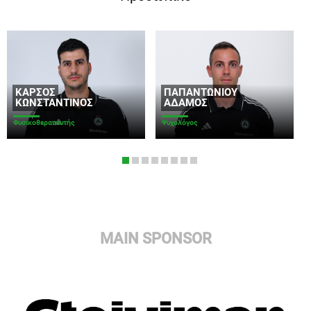
ΚΑΡΣΌΣ
ΠΑΠΑΝΤΩΝΊΟΥ
ΚΩΝΣΤΑΝΤΊΝΟΣ
ΑΔΆΜΟΣ
Φυσικοθεραπευτής
Ψυχολόγος
MAIN SPONSOR