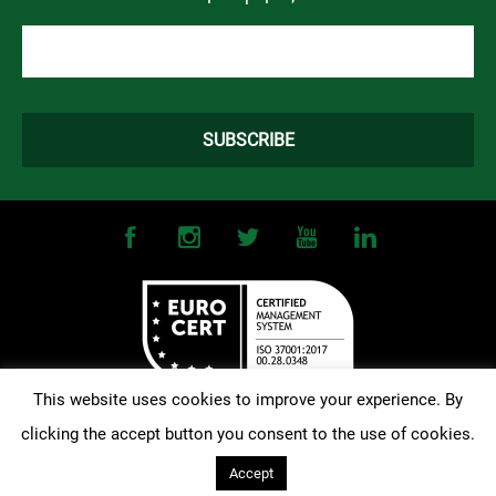
This website uses cookies to improve your experience. By
clicking the accept button you consent to the use of cookies.
©
2026
OMONOIA FC. All Rights Reserved |
Terms and Conditions
|
Privacy Policy
| Designed and Developed by
Techlink
Accept