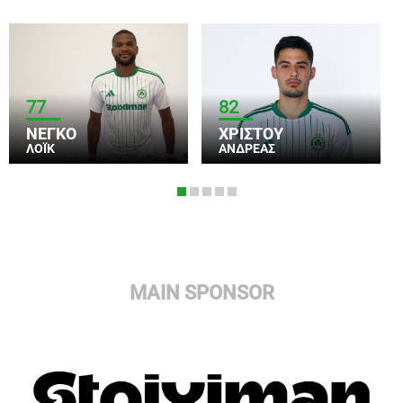
77
82
ΝΕΓΚΌ
ΧΡΊΣΤΟΥ
ΛΟΪ́Κ
ΑΝΔΡΈΑΣ
MAIN SPONSOR