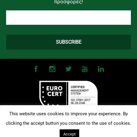
προσφορές!
This website uses cookies to improve your experience. By
clicking the accept button you consent to the use of cookies.
©
2026
OMONOIA FC. All Rights Reserved |
Terms and Conditions
|
Privacy Policy
| Designed and Developed by
Techlink
Accept