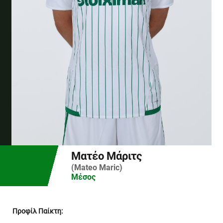
Ματέο Μάριτς
(Mateo Maric)
Μέσος
Προφίλ Παίκτη: