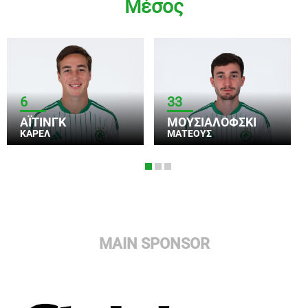
Μέσος
6
33
ΆΙΤΙΝΓΚ
ΜΟΥΣΙΑΛΌΦΣΚΙ
ΚΆΡΕΛ
ΜΑΤΈΟΥΣ
MAIN SPONSOR