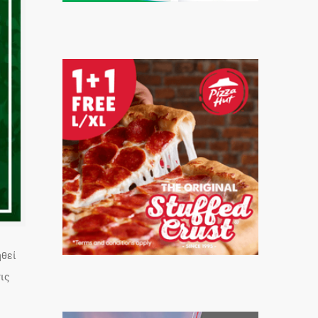
ηθεί
τις