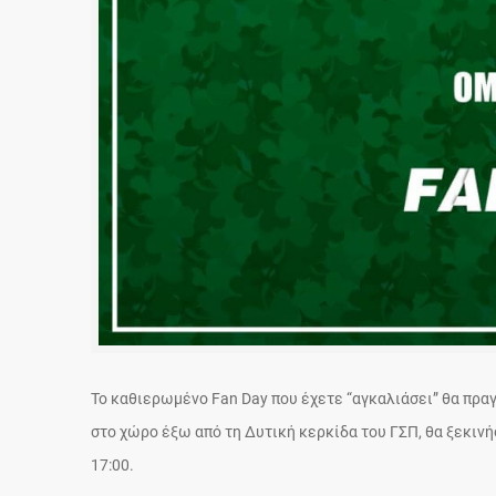
Το καθιερωμένο Fan Day που έχετε “αγκαλιάσει” θα πρα
στο χώρο έξω από τη Δυτική κερκίδα του ΓΣΠ, θα ξεκινήσ
17:00.