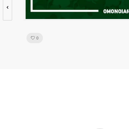
Like!
0