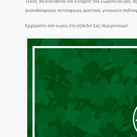
Τέλος, θα διατίθεται και ο λαχνός του Σωματείου μας, 
(καλαθόσφαιρα, πετόσφαιρα, φούτσαλ, γυναικείο ποδόσ
Ερχόμαστε από νωρίς στο γήπεδο! Σας περιμένουμε!