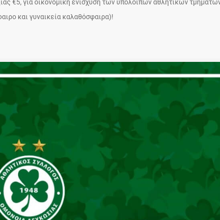
αξίας €5, για οικονομική ενίσχυση των υπόλοιπων αθλητικών τμημάτω
φαιρο και γυναικεία καλαθόσφαιρα)!