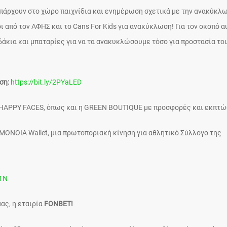
πάρχουν στο χώρο παιχνίδια και ενημέρωση σχετικά με την ανακύκλω
από τον ΑΦΗΣ και το Cans For Kids για ανακύκλωση! Για τον σκοπό α
άκια και μπαταρίες για να τα ανακυκλώσουμε τόσο για προστασία το
ση:
https://bit.ly/2PYaLED
ας HAPPY FACES, όπως και η GREEN BOUTIQUE με προσφορές και εκπτώ
OMONOIA Wallet, μια πρωτοποριακή κίνηση για αθλητικό Σύλλογο της
T1N
ας, η εταιρία
FONBET!