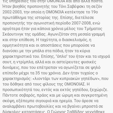
τις υπηρεσίες του στην ΟΜΟΝΟΙΑ και από άλλα πόστα.
Ήταν βοηθός προπονητής του Τόνι Σαβέφσκι τη σεζόν
2002-2003, την οποία η ΟΜΟΝΟΙΑ κατέκτησε το 19ο
πρωτάθλημα της ιστορίας της. Επίσης, διετέλεσε
προπονητής την αγωνιστική περίοδο 2007-2008, ενώ
αργότερα ήταν για κάποια χρόνια μέλος του Τμήματος
Σκάουτινγκ της ομάδας. Αγωνιζόταν στη μεσαία γραμμή
και στην επίθεση. Η ταχύτητα, ο διασκελισμός, η
ορμητικότητα και οι αποστάσεις που μπορούσε να
διανύσει με την μπάλα στα πόδια, ήταν τα κύρια
χαρακτηριστικά του. Επίσης, "όπλο" του ήταν και τα ισχυρά
σουτ, η ντρίμπλα, αλλά και οι αστείρευτες φυσικές
δυνάμεις, που του επέτρεπαν να αγωνίζεται σε ψηλό
επίπεδο μέχρι τα 35 του χρόνια. Δεν ήταν τυχαίος ο
χαρακτηρισμός: «λιοντάρι των κυπριακών γηπέδων», που
του δόθηκε από τους φίλους της ΟΜΟΝΟΙΑΣ. Η
προσωπικότητά του, εντός και εκτός γηπέδου, ξεχώριζε.
Πάντοτε σοβαρός, πράος και με ώριμη και συγκροτημένη
σκέψη, εξέπεμπε σιγουριά και ηρεμία. Του άρεσε να
αναλαμβάνει πρωτοβουλίες και να βγαίνει μπροστά σε
δύσκολες καταστάσεις. Ο Γιώργος Σαββίδης γεννήθηκε