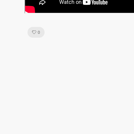
Like!
0