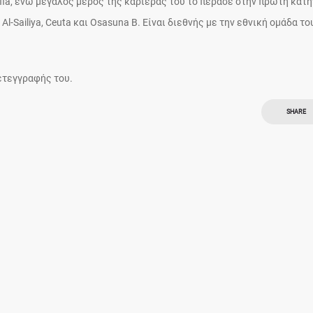
fia, ενώ μεγάλος μέρος της καριέρας του το πέρασε στην πρώτη κατ
Al-Sailiya, Ceuta και Osasuna B. Είναι διεθνής με την εθνική ομάδα το
ετεγγραφής του.
SHARE