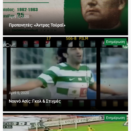
April 6, 2020
Προπονητές: «Άντρας Τούραϊ»
Ενημέρωση
April 5, 2020
Νουνό Ασίς: Γκολ & Στιγμές
Ενημέρωση