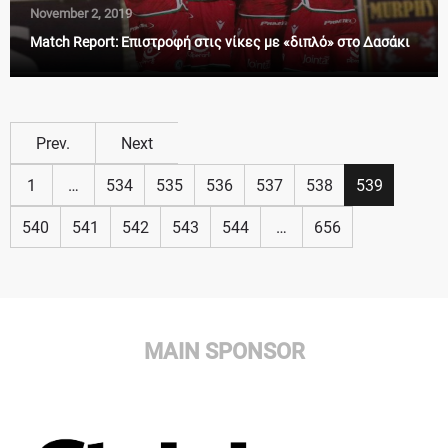
November 2, 2019
Match Report: Επιστροφή στις νίκες με «διπλό» στο Δασάκι
Prev.
Next
1
…
534
535
536
537
538
539
540
541
542
543
544
…
656
MAIN SPONSOR