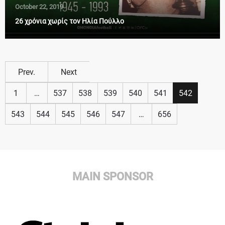
October 22, 2019
26 χρόνια χωρίς τον Ηλία Πούλλο
Prev.
Next
1
…
537
538
539
540
541
542
543
544
545
546
547
…
656
MAIN SPONSOR