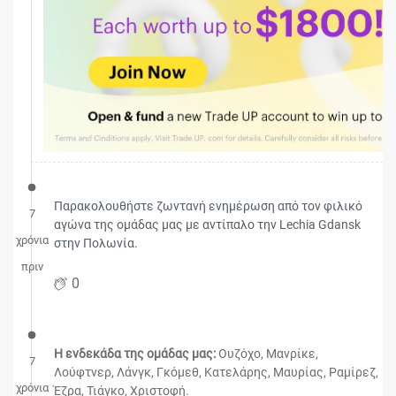
Παρακολουθήστε ζωντανή ενημέρωση από τον φιλικό
7
αγώνα της ομάδας μας με αντίπαλο την Lechia Gdansk
χρόνια
στην Πολωνία.
πριν
0
Η ενδεκάδα της ομάδας μας:
Ουζόχο, Μανρίκε,
7
Λούφτνερ, Λάνγκ, Γκόμεθ, Κατελάρης, Μαυρίας, Ραμίρεζ,
χρόνια
Έζρα, Τιάγκο, Χριστοφή.