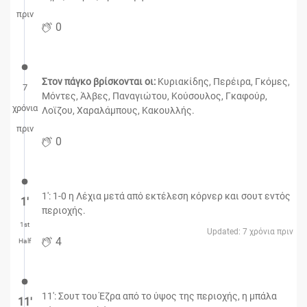
πριν
0
Στον πάγκο βρίσκονται οι:
Κυριακίδης, Περέιρα, Γκόμες,
7
Μόντες, Άλβες, Παναγιώτου, Κούσουλος, Γκαφούρ,
χρόνια
Λοϊζου, Χαραλάμπους, Κακουλλής.
πριν
0
1': 1-0 η Λέχια μετά από εκτέλεση κόρνερ και σουτ εντός
1′
περιοχής.
1st
Updated: 7 χρόνια πριν
4
Half
11': Σουτ του Έζρα από το ύψος της περιοχής, η μπάλα
11′