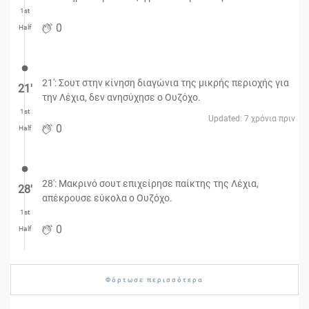
1st
0
Half
21': Σουτ στην κίνηση διαγώνια της μικρής περιοχής για
21′
την Λέχια, δεν ανησύχησε ο Ουζόχο.
1st
Updated: 7 χρόνια πριν
0
Half
28': Μακρινό σουτ επιχείρησε παίκτης της Λέχια,
28′
απέκρουσε εύκολα ο Ουζόχο.
1st
0
Half
Φόρτωσε περισσότερα