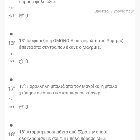
πέρασε ψηλά έξω.
1st
Updated: 7 χρόνια πριν
0
Half
13': Ισοφαρίζει η ΟΜΟΝΟΙΑ με κεφαλιά του Ραμίρεζ
13′
έπειτα από σέντρα που έκανε ο Μανρίκε.
1st
0
Half
17': Παράλληλη μπαλιά από τον Μανρίκε, η μπάλα
17′
χτύπησε σε αμυντικό και πέρασε κόρνερ.
1st
0
Half
18': Ατομική προσπάθεια από Εζρά την οποία
18′
ολοκλήρωσε με σουτ, η μπάλα πέρασε έξω.