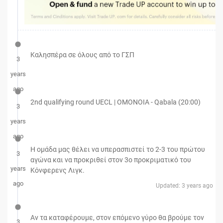
Καλησπέρα σε όλους από το ΓΣΠ
3
years
ago
2nd qualifying round UECL | OMONOIA - Qabala (20:00)
3
years
ago
Η ομάδα μας θέλει να υπερασπιστεί το 2-3 του πρώτου
3
αγώνα και να προκριθεί στον 3ο προκριματικό του
years
Κόνφερενς Λιγκ.
ago
Updated: 3 years ago
Αν τα καταφέρουμε, στον επόμενο γύρο θα βρούμε τον
3