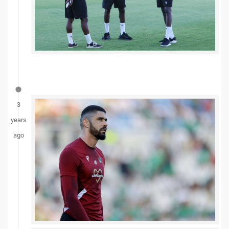
3
years
ago