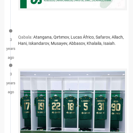
Qabala:
Atangana, Qırtımov, Lucas Áfrico, Safarov, Allach,
3
Hani, Ιskandarov, Musayev, Abbasov, Khalaila, Ιsaiah.
years
ago
3
years
ago