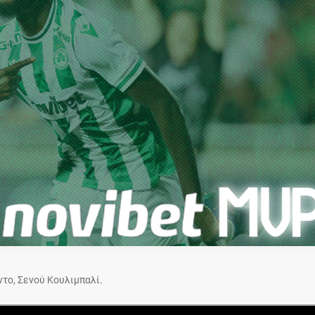
ντο, Σενού Κουλιμπαλί.